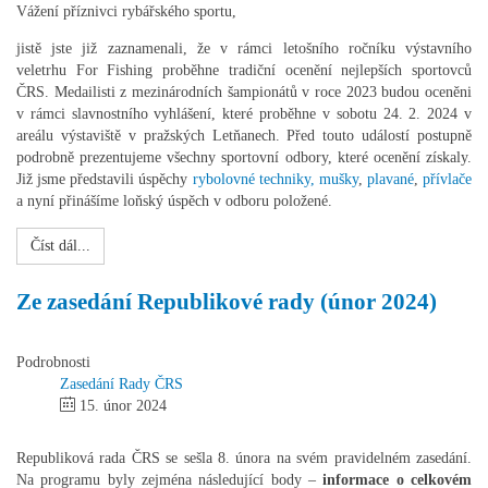
Vážení příznivci rybářského sportu,
jistě jste již zaznamenali, že v rámci letošního ročníku výstavního
veletrhu For Fishing proběhne tradiční ocenění nejlepších sportovců
ČRS. Medailisti z mezinárodních šampionátů v roce 2023 budou oceněni
v rámci slavnostního vyhlášení, které proběhne v sobotu 24. 2. 2024 v
areálu výstaviště v pražských Letňanech. Před touto událostí postupně
podrobně prezentujeme všechny sportovní odbory, které ocenění získaly.
Již jsme představili úspěchy
rybolovné techniky,
mušky
,
plavané
,
přívlače
a nyní přinášíme loňský úspěch v odboru položené.
Číst dál...
Ze zasedání Republikové rady (únor 2024)
Podrobnosti
Zasedání Rady ČRS
15. únor 2024
Republiková rada ČRS se sešla 8. února na svém pravidelném zasedání.
Na programu byly zejména následující body –
informace o celkovém