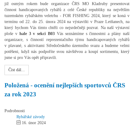
již osmým rokem bude organizace ČRS MO Kladruby presentovat
činnost handicapovaných rybářů z celé České republiky na největším
tuzemském rybářském veletrhu - FOR FISHING 2024, který se koná v
termínu od 22. do 25. února 2024 na výstavišti v Praze Letňanech, na
který bychom Vás tímto chtěli co nejsrdečněji pozvat. Na naší výstavní
ploše v
hale 3 v sekci B03
Vás seznámíme s činnostmi a plány naší
organizace, s činností reprezentačního týmu handicapovaných rybářů
v plavané, s aktivitami Středočeského územního svazu a budeme velmi
potěšeni, když nás podpoříte svou návštěvou a koupí sortimentu, který
jsme si pro Vás opět připravili.
Číst dál...
Položená - ocenění nejlepších sportovců ČRS
za rok 2023
Podrobnosti
Rybářské závody
16. únor 2024