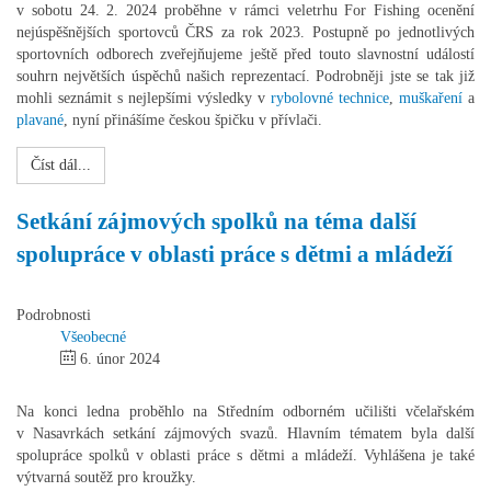
v sobotu 24. 2. 2024 proběhne v rámci veletrhu For Fishing ocenění
nejúspěšnějších sportovců ČRS za rok 2023. Postupně po jednotlivých
sportovních odborech zveřejňujeme ještě před touto slavnostní událostí
souhrn největších úspěchů našich reprezentací. Podrobněji jste se tak již
mohli seznámit s nejlepšími výsledky v
rybolovné technice
,
muškaření
a
plavané
, nyní přinášíme českou špičku v přívlači.
Číst dál...
Setkání zájmových spolků na téma další
spolupráce v oblasti práce s dětmi a mládeží
Podrobnosti
Všeobecné
6. únor 2024
Na konci ledna proběhlo na Středním odborném učilišti včelařském
v Nasavrkách setkání zájmových svazů. Hlavním tématem byla další
spolupráce spolků v oblasti práce s dětmi a mládeží. Vyhlášena je také
výtvarná soutěž pro kroužky.