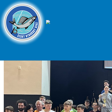
ČRS - Český
rybářský svaz