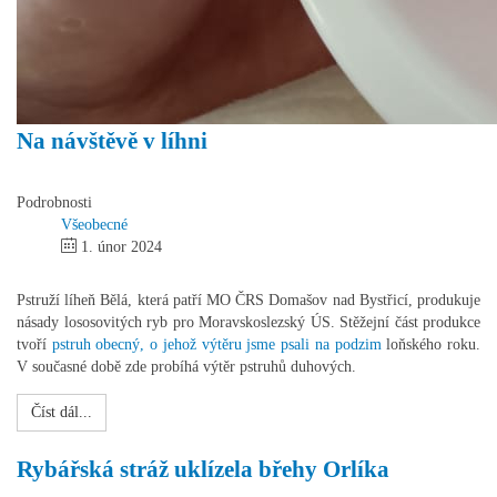
Na návštěvě v líhni
Podrobnosti
Všeobecné
1. únor 2024
Pstruží líheň Bělá, která patří MO ČRS Domašov nad Bystřicí, produkuje
násady lososovitých ryb pro Moravskoslezský ÚS. Stěžejní část produkce
tvoří
pstruh obecný, o jehož výtěru jsme psali na podzim
loňského roku.
V současné době zde probíhá výtěr pstruhů duhových.
Číst dál...
Rybářská stráž uklízela břehy Orlíka