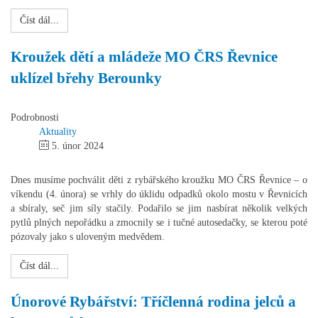
Číst dál...
Kroužek dětí a mládeže MO ČRS Řevnice
uklízel břehy Berounky
Podrobnosti
Aktuality
5. únor 2024
Dnes musíme pochválit děti z rybářského kroužku MO ČRS Řevnice – o
víkendu (4. února) se vrhly do úklidu odpadků okolo mostu v Řevnicích
a sbíraly, seč jim síly stačily. Podařilo se jim nasbírat několik velkých
pytlů plných nepořádku a zmocnily se i tučné autosedačky, se kterou poté
pózovaly jako s uloveným medvědem.
Číst dál...
Únorové Rybářství: Tříčlenná rodina jelců a