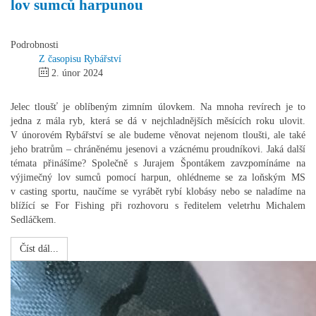
lov sumců harpunou
Podrobnosti
Z časopisu Rybářství
2. únor 2024
Jelec tloušť je oblíbeným zimním úlovkem. Na mnoha revírech je to
jedna z mála ryb, která se dá v nejchladnějších měsících roku ulovit.
V únorovém Rybářství se ale budeme věnovat nejenom tloušti, ale také
jeho bratrům – chráněnému jesenovi a vzácnému proudníkovi. Jaká další
témata přinášíme? Společně s Jurajem Špontákem zavzpomínáme na
výjimečný lov sumců pomocí harpun, ohlédneme se za loňským MS
v casting sportu, naučíme se vyrábět rybí klobásy nebo se naladíme na
blížící se For Fishing při rozhovoru s ředitelem veletrhu Michalem
Sedláčkem.
Číst dál...