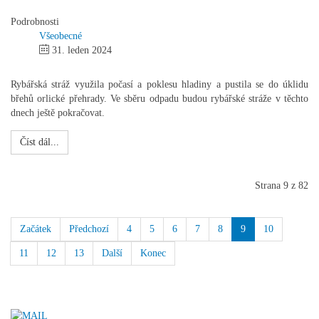
Podrobnosti
Všeobecné
31. leden 2024
Rybářská stráž využila počasí a poklesu hladiny a pustila se do úklidu
břehů orlické přehrady. Ve sběru odpadu budou rybářské stráže v těchto
dnech ještě pokračovat.
Číst dál...
Strana 9 z 82
Začátek
Předchozí
4
5
6
7
8
9
10
11
12
13
Další
Konec