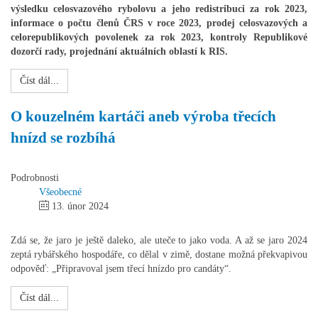
výsledku celosvazového rybolovu a jeho redistribuci za rok 2023,
informace o počtu členů ČRS v roce 2023, prodej celosvazových a
celorepublikových povolenek za rok 2023, kontroly Republikové
dozorčí rady, projednání aktuálních oblastí k RIS.
Číst dál...
O kouzelném kartáči aneb výroba třecích
hnízd se rozbíhá
Podrobnosti
Všeobecné
13. únor 2024
Zdá se, že jaro je ještě daleko, ale uteče to jako voda. A až se jaro 2024
zeptá rybářského hospodáře, co dělal v zimě, dostane možná překvapivou
odpověď: „Připravoval jsem třecí hnízdo pro candáty“.
Číst dál...