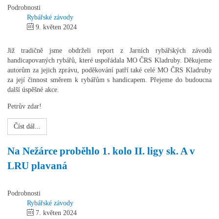
Podrobnosti
Rybářské závody
9. květen 2024
Již tradičně jsme obdrželi report z Jarních rybářských závodů
handicapovaných rybářů, které uspořádala MO ČRS Kladruby. Děkujeme
autorům za jejich zprávu, poděkování patří také celé MO ČRS Kladruby
za její činnost směrem k rybářům s handicapem. Přejeme do budoucna
další úspěšné akce.
Petrův zdar!
Číst dál...
Na Nežárce proběhlo 1. kolo II. ligy sk. A v
LRU plavaná
Podrobnosti
Rybářské závody
7. květen 2024