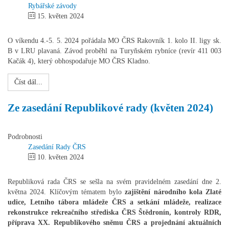
Rybářské závody
15. květen 2024
O víkendu 4.-5. 5. 2024 pořádala MO ČRS Rakovník 1. kolo II. ligy sk.
B v LRU plavaná. Závod proběhl na Turyňském rybníce (revír 411 003
Kačák 4), který obhospodařuje MO ČRS Kladno.
Číst dál...
Ze zasedání Republikové rady (květen 2024)
Podrobnosti
Zasedání Rady ČRS
10. květen 2024
Republiková rada ČRS se sešla na svém pravidelném zasedání dne 2.
května 2024. Klíčovým tématem bylo
zajištění národního kola Zlaté
udice, Letního tábora mládeže ČRS a setkání mládeže, realizace
rekonstrukce rekreačního střediska ČRS Štědronín, kontroly RDR,
příprava XX. Republikového sněmu ČRS a projednání aktuálních