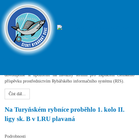
Upozornění pro MO: Konec lhůty pro platbu
členského příspěvku v RIS
ČRS - Český
Podrobnosti
Všeobecné
10. duben 2024
rybářský svaz
Vážené funkcionářky, vážení funkcionáři místních organizací,
dovolujeme si upozornit na závazný termín pro zaplacení členského
příspěvku prostřednictvím Rybářského informačního systému (RIS).
Číst dál...
Na Turyňském rybníce proběhlo 1. kolo II.
ligy sk. B v LRU plavaná
Podrobnosti