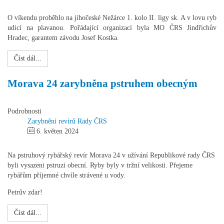
O víkendu proběhlo na jihočeské Nežárce 1. kolo II. ligy sk. A v lovu ryb
udicí na plavanou. Pořádající organizací byla MO ČRS Jindřichův
Hradec, garantem závodu Josef Kostka.
Číst dál...
Morava 24 zarybněna pstruhem obecným
Podrobnosti
Zarybnění revírů Rady ČRS
6. květen 2024
Na pstruhový rybářský revír Morava 24 v užívání Republikové rady ČRS
byli vysazeni pstruzi obecní. Ryby byly v tržní velikosti. Přejeme
rybářům příjemné chvíle strávené u vody.
Petrův zdar!
Číst dál...