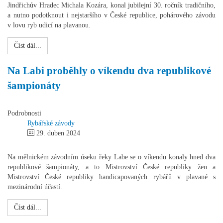
Jindřichův Hradec Michala Kozára, konal jubilejní 30. ročník tradičního,
a nutno podotknout i nejstaršího v České republice, pohárového závodu
v lovu ryb udicí na plavanou.
Číst dál...
Na Labi proběhly o víkendu dva republikové
šampionáty
Podrobnosti
Rybářské závody
29. duben 2024
Na mělnickém závodním úseku řeky Labe se o víkendu konaly hned dva
republikové šampionáty, a to Mistrovství České republiky žen a
Mistrovství České republiky handicapovaných rybářů v plavané s
mezinárodní účastí.
Číst dál...