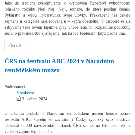
Jako už tradičně zveřejňujeme v květnovém Rybářství vyhodnocení
loňského ročníku Nej! Nej! Nej!, soutěže, do které posílají čtenáři
Rybářství a webu irybarstvi.cz svoje úlovky. Překvapení nás čekalo
zejména u kategorie nejsledovanější – kapra obecného. V časopise se ale
zabýváme také lovem tajemné ryby úhoře říčního, rozjíždíme podrobný
seriál o plavané nebo zjišťujeme, jak na lov feederem, když padne tma.
Číst dál...
ČRS na festivalu ABC 2024 v Národním
zemědělském muzeu
Podrobnosti
Všeobecné
3. květen 2024
O víkendu proběhl v Národním zemědělském muzeu letošní ročník
festivalu ABC, kterého se zúčastnil i Český rybářský svaz. Festival
očekával 6 000 návštěvníků a stánek ČRS se tak na této akci těšil z
velkého zájmu zejména dětí.