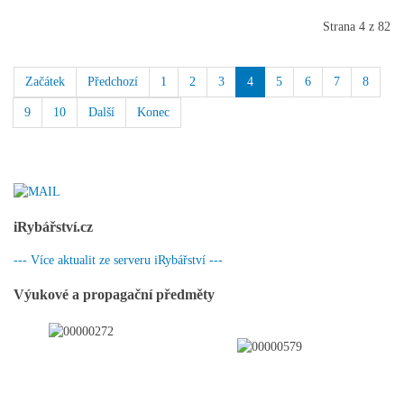
Strana 4 z 82
Začátek
Předchozí
1
2
3
4
5
6
7
8
9
10
Další
Konec
iRybářství.cz
--- Více aktualit ze serveru iRybářství ---
Výukové a propagační předměty