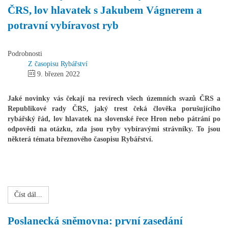
ČRS, lov hlavatek s Jakubem Vágnerem a
potravní vybíravost ryb
Podrobnosti
Z časopisu Rybářství
9. březen 2022
Jaké novinky vás čekají na revírech všech územních svazů ČRS a
Republikové rady ČRS, jaký trest čeká člověka porušujícího
rybářský řád, lov hlavatek na slovenské řece Hron nebo pátrání po
odpovědi na otázku, zda jsou ryby vybíravými strávníky. To jsou
některá témata březnového časopisu Rybářství.
Číst dál...
Poslanecká sněmovna: první zasedání