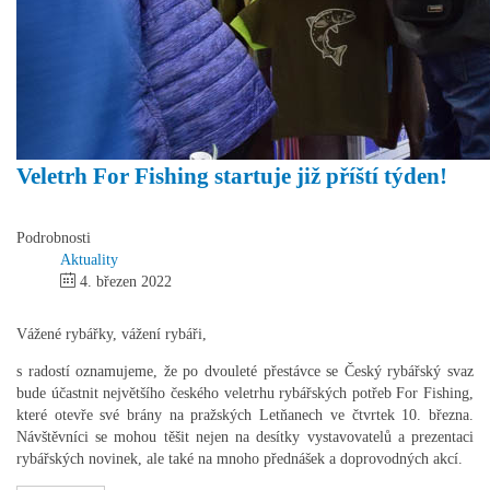
Veletrh For Fishing startuje již příští týden!
Podrobnosti
Aktuality
4. březen 2022
Vážené rybářky, vážení rybáři,
s radostí oznamujeme, že po dvouleté přestávce se Český rybářský svaz
bude účastnit největšího českého veletrhu rybářských potřeb For Fishing,
které otevře své brány na pražských Letňanech ve čtvrtek 10. března.
Návštěvníci se mohou těšit nejen na desítky vystavovatelů a prezentaci
rybářských novinek, ale také na mnoho přednášek a doprovodných akcí.