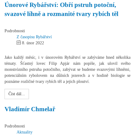
Únorové Rybářství: Obří pstruh potoční,
svazové líhně a rozmanité tvary rybích těl
Podrobnosti
Z časopisu Rybářství
8. únor 2022
Jako každý měsíc, i v únorovém Rybářství se zabýváme hned několika
tématy. Šťastný lovec Filip Apjár nám popíše, jak ulovil svého
monstrózního pstruha potočního, zabývat se budeme svazovými líhněmi,
potenciálním rybolovem na důlních jezerech a v hodině biologie se
poznáme rozličné tvary rybích těl a jejich ploutví.
Číst dál...
Vladimír Chmelař
Podrobnosti
Aktuality