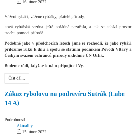
16. únor 2022
Vážení rybáři, vážené rybářky, přátelé přírody,
nová rybářská sezóna ještě pořádně nezačala, a tak se nabízí prostor
trochu pomoci přírodě.
Podobně jako v předchozích letech jsme se rozhodli, že jako rybáři
přiložíme ruku k dílu a spolu se státním podnikem Povodí Vltavy a
Českým svazem ochránců přírody uklidíme ÚN Orlík.
Budeme rádi, když se k nám připojíte i Vy.
Číst dál...
Zákaz rybolovu na podrevíru Šutrák (Labe
14 A)
Podrobnosti
Aktuality
15. únor 2022