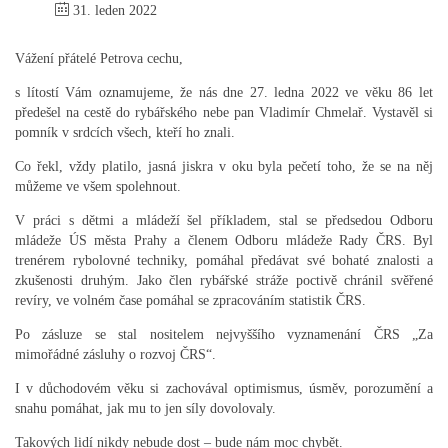
31. leden 2022
Vážení přátelé Petrova cechu,
s lítostí Vám oznamujeme, že nás dne 27. ledna 2022 ve věku 86 let
předešel na cestě do rybářského nebe pan Vladimír Chmelař. Vystavěl si
pomník v srdcích všech, kteří ho znali.
Co řekl, vždy platilo, jasná jiskra v oku byla pečetí toho, že se na něj
můžeme ve všem spolehnout.
V práci s dětmi a mládeží šel příkladem, stal se předsedou Odboru
mládeže ÚS města Prahy a členem Odboru mládeže Rady ČRS. Byl
trenérem rybolovné techniky, pomáhal předávat své bohaté znalosti a
zkušenosti druhým. Jako člen rybářské stráže poctivě chránil svěřené
revíry, ve volném čase pomáhal se zpracováním statistik ČRS.
Po zásluze se stal nositelem nejvyššího vyznamenání ČRS „Za
mimořádné zásluhy o rozvoj ČRS“.
I v důchodovém věku si zachovával optimismus, úsměv, porozumění a
snahu pomáhat, jak mu to jen síly dovolovaly.
Takových lidí nikdy nebude dost – bude nám moc chybět.