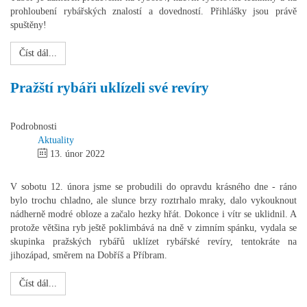
prohloubení rybářských znalostí a dovedností. Přihlášky jsou právě
spuštěny!
Číst dál...
Pražští rybáři uklízeli své revíry
Podrobnosti
Aktuality
13. únor 2022
V sobotu 12. února jsme se probudili do opravdu krásného dne - ráno
bylo trochu chladno, ale slunce brzy roztrhalo mraky, dalo vykouknout
nádherně modré obloze a začalo hezky hřát. Dokonce i vítr se uklidnil. A
protože většina ryb ještě poklimbává na dně v zimním spánku, vydala se
skupinka pražských rybářů uklízet rybářské revíry, tentokráte na
jihozápad, směrem na Dobříš a Příbram.
Číst dál...