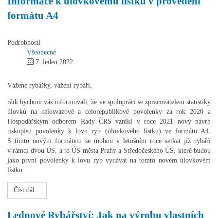
Informace k úlovkovému lístku v provedení
formátu A4
Podrobnosti
Všeobecné
7. leden 2022
Vážené rybářky, vážení rybáři,
rádi bychom vás informovali, že ve spolupráci se zpracovatelem statistiky
úlovků na celosvazové a celorepublikové povolenky za rok 2020 a
Hospodářským odborem Rady ČRS vznikl v roce 2021 nový návrh
tiskopisu povolenky k lovu ryb (úlovkového lístku) ve formátu A4.
S tímto novým formátem se mohou v letošním roce setkat již rybáři
v rámci dvou ÚS, a to ÚS města Prahy a Středočeského ÚS, které budou
jako první povolenky k lovu ryb vydávat na tomto novém úlovkovém
lístku.
Číst dál...
Lednové Rybářství: Jak na výrobu vlastních