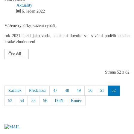
Aktuality
6. leden 2022
Vážené rybářky, vážení rybáři,
rok 2021 utekl jako voda, a tak mi dovolte se s vámi podělit o jeho
krátké zhodnocení.
Číst dál...
Strana 52 z 82
Začátek
Předchozí
47
48
49
50
51
52
53
54
55
56
Další
Konec