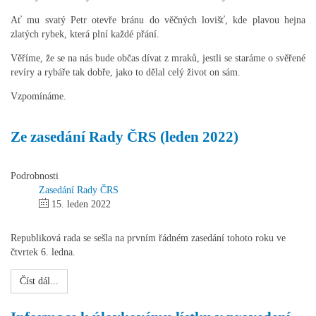
Ať mu svatý Petr otevře bránu do věčných lovišť, kde plavou hejna
zlatých rybek, která plní každé přání.
Věříme, že se na nás bude občas dívat z mraků, jestli se staráme o svěřené
revíry a rybáře tak dobře, jako to dělal celý život on sám.
Vzpomínáme.
Ze zasedání Rady ČRS (leden 2022)
Podrobnosti
Zasedání Rady ČRS
15. leden 2022
Republiková rada se sešla na prvním řádném zasedání tohoto roku ve
čtvrtek 6. ledna.
Číst dál...