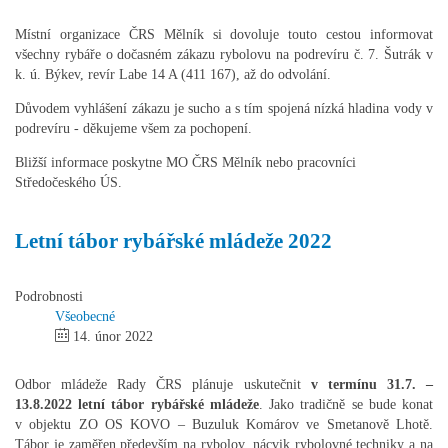
Místní organizace ČRS Mělník si dovoluje touto cestou informovat
všechny rybáře o dočasném zákazu rybolovu na podrevíru č. 7. Šutrák v
k. ú. Býkev, revír Labe 14 A (411 167), až do odvolání.
Důvodem vyhlášení zákazu je sucho a s tím spojená nízká hladina vody v
podrevíru - děkujeme všem za pochopení.
Bližší informace poskytne MO ČRS Mělník nebo pracovníci
Středočeského ÚS.
Letní tábor rybářské mládeže 2022
Podrobnosti
Všeobecné
14. únor 2022
Odbor mládeže Rady ČRS plánuje uskutečnit
v termínu 31.7. –
13.8.2022 letní tábor rybářské mládeže
. Jako tradičně se bude konat
v objektu ZO OS KOVO – Buzuluk Komárov ve Smetanově Lhotě.
Tábor je zaměřen především na rybolov, nácvik rybolovné techniky a na