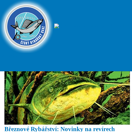
ČRS - Český
rybářský svaz
Březnové Rybářství: Novinky na revírech