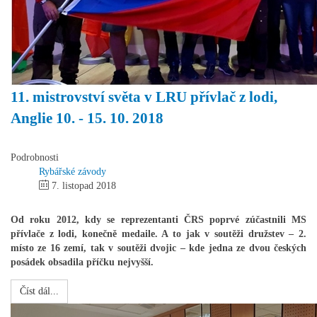
11. mistrovství světa v LRU přívlač z lodi,
Anglie 10. - 15. 10. 2018
Podrobnosti
Rybářské závody
7. listopad 2018
Od roku 2012, kdy se reprezentanti ČRS poprvé zúčastnili MS
přívlače z lodi, konečně medaile. A to jak v soutěži družstev – 2.
místo ze 16 zemí, tak v soutěži dvojic – kde jedna ze dvou českých
posádek obsadila příčku nejvyšší.
Číst dál...