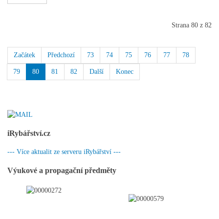
Strana 80 z 82
Začátek
Předchozí
73
74
75
76
77
78
79
80
81
82
Další
Konec
iRybářství.cz
--- Více aktualit ze serveru iRybářství ---
Výukové a propagační předměty