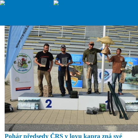
ČRS - Český
rybářský svaz
Pohár předsedy ČRS v lovu kapra zná své