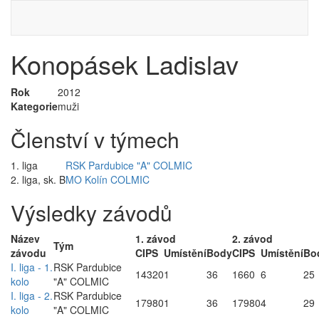
Konopásek Ladislav
Rok
2012
Kategorie
muži
Členství v týmech
1. liga
RSK Pardubice "A" COLMIC
2. liga, sk. B
MO Kolín COLMIC
Výsledky závodů
Název
1. závod
2. závod
Tým
závodu
CIPS
Umístění
Body
CIPS
Umístění
Bo
I. liga - 1.
RSK Pardubice
14320
1
36
1660
6
25
kolo
"A" COLMIC
I. liga - 2.
RSK Pardubice
17980
1
36
17980
4
29
kolo
"A" COLMIC