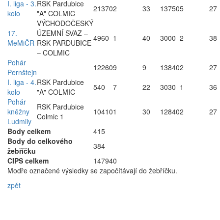
I. liga - 3.
RSK Pardubice
21370
2
33
13750
5
27
kolo
"A" COLMIC
VÝCHODOČESKÝ
17.
ÚZEMNÍ SVAZ –
4960
1
40
3000
2
38
MeMiČR
RSK PARDUBICE
– COLMIC
Pohár
12260
9
9
13840
2
27
Pernštejn
I. liga - 4.
RSK Pardubice
540
7
22
3030
1
36
kolo
"A" COLMIC
Pohár
RSK Pardubice
kněžny
10410
1
30
12840
2
27
Colmic 1
Ludmily
Body celkem
415
Body do celkového
384
žebříčku
CIPS celkem
147940
Modře označené výsledky se započítávají do žebříčku.
zpět