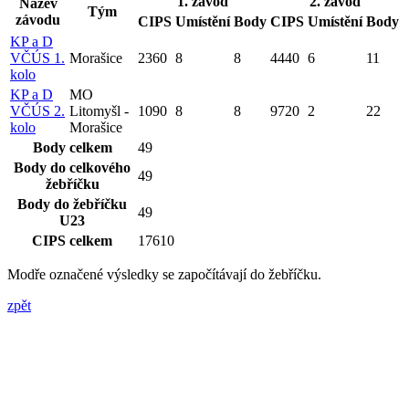
1. závod
2. závod
Název
Tým
závodu
CIPS
Umístění
Body
CIPS
Umístění
Body
KP a D
VČÚS 1.
Morašice
2360
8
8
4440
6
11
kolo
KP a D
MO
VČÚS 2.
Litomyšl -
1090
8
8
9720
2
22
kolo
Morašice
Body celkem
49
Body do celkového
49
žebříčku
Body do žebříčku
49
U23
CIPS celkem
17610
Modře označené výsledky se započítávají do žebříčku.
zpět