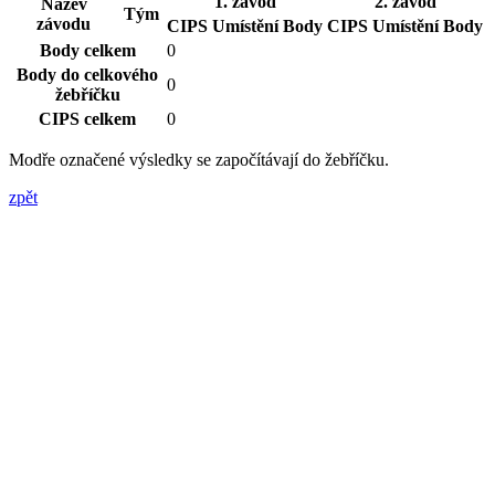
1. závod
2. závod
Název
Tým
závodu
CIPS
Umístění
Body
CIPS
Umístění
Body
Body celkem
0
Body do celkového
0
žebříčku
CIPS celkem
0
Modře označené výsledky se započítávají do žebříčku.
zpět