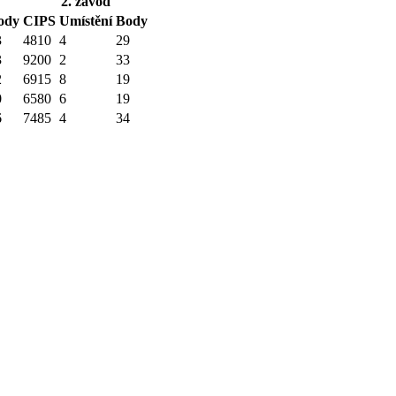
2. závod
ody
CIPS
Umístění
Body
3
4810
4
29
3
9200
2
33
2
6915
8
19
0
6580
6
19
6
7485
4
34