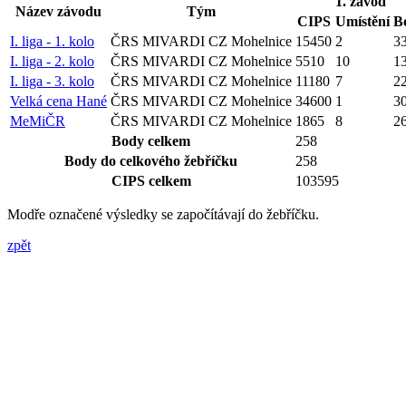
1. závod
Název závodu
Tým
CIPS
Umístění
B
I. liga - 1. kolo
ČRS MIVARDI CZ Mohelnice
15450
2
3
I. liga - 2. kolo
ČRS MIVARDI CZ Mohelnice
5510
10
1
I. liga - 3. kolo
ČRS MIVARDI CZ Mohelnice
11180
7
2
Velká cena Hané
ČRS MIVARDI CZ Mohelnice
34600
1
3
MeMiČR
ČRS MIVARDI CZ Mohelnice
1865
8
2
Body celkem
258
Body do celkového žebříčku
258
CIPS celkem
103595
Modře označené výsledky se započítávají do žebříčku.
zpět