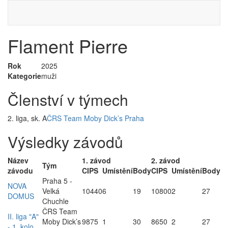
Flament Pierre
Rok
2025
Kategorie
muži
Členství v týmech
2. liga, sk. A
ČRS Team Moby Dick’s Praha
Výsledky závodů
Název
1. závod
2. závod
Tým
závodu
CIPS
Umístění
Body
CIPS
Umístění
Body
Praha 5 -
NOVA
Velká
10440
6
19
10800
2
27
DOMUS
Chuchle
ČRS Team
II. liga "A"
Moby Dick’s
9875
1
30
8650
2
27
- 1. kolo