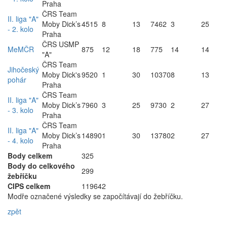
Praha
ČRS Team
II. liga "A"
Moby Dick’s
4515
8
13
7462
3
25
- 2. kolo
Praha
ČRS USMP
MeMČR
875
12
18
775
14
14
"A"
ČRS Team
Jihočeský
Moby Dick's
9520
1
30
10370
8
13
pohár
Praha
ČRS Team
II. liga "A"
Moby Dick’s
7960
3
25
9730
2
27
- 3. kolo
Praha
ČRS Team
II. liga "A"
Moby Dick’s
14890
1
30
13780
2
27
- 4. kolo
Praha
Body celkem
325
Body do celkového
299
žebříčku
CIPS celkem
119642
Modře označené výsledky se započítávají do žebříčku.
zpět