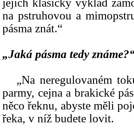
jejich klasický výklad zam
na pstruhovou a mimopstru
pásma znát.“
„Jaká pásma tedy známe?
„Na neregulovaném toku 
parmy, cejna a brakické pá
něco řeknu, abyste měli po
řeka, v níž budete lovit.