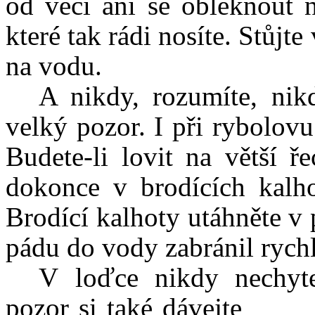
od věci ani se obléknout 
které tak rádi nosíte. Stůjt
na vodu.
A nikdy, rozumíte, nik
velký pozor. I při rybolov
Budete-li lovit na větší 
dokonce v brodících kalho
Brodící kalhoty utáhněte v
pádu do vody zabránil rych
V loďce nikdy nechyte
pozor si také dávejte na