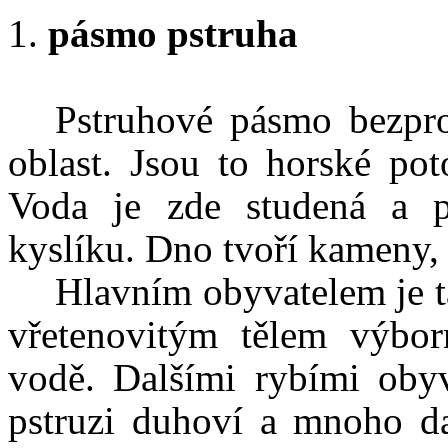
pásmo pstruha
Pstruhové pásmo bezpr
oblast. Jsou to horské po
Voda je zde studená a 
kyslíku. Dno tvoří kameny, ř
Hlavním obyvatelem je t
vřetenovitým tělem výbor
vodě. Dalšími rybími obyva
pstruzi duhoví a mnoho da