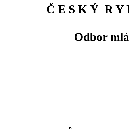
Č E S K Ý R Y 
Odbor mlá