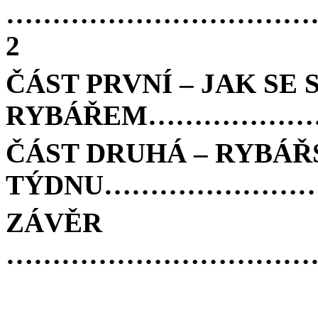
……………………………
2
ČÁST PRVNÍ – JAK SE 
RYBÁŘEM……………
ČÁST DRUHÁ – RYBÁŘ
TÝDNU………………………
ZÁVĚR
………………………………