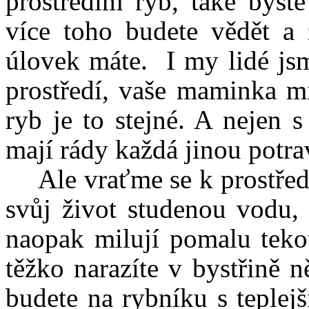
prostředím ryb, také byste
více toho budete vědět a 
úlovek máte. I my lidé jsm
prostředí, vaše maminka mi
ryb je to stejné. A nejen s
mají rády každá jinou potr
Ale vraťme se k prostřed
svůj život studenou vodu, 
naopak milují pomalu tekou
těžko narazíte v bystřině n
budete na rybníku s teplej