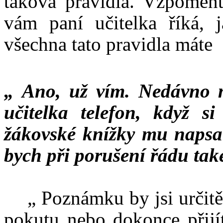
taková pravidla. Vzpomeňt
vám paní učitelka říká, 
všechna tato pravidla máte
„ Ano, už vím. Nedávno 
učitelka telefon, když 
žákovské knížky mu napsal
bych při porušení řádu ta
„ Poznámku by jsi určitě 
pokutu nebo dokonce přijít