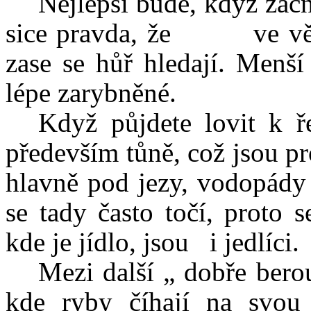
Nejlepší bude, když zač
sice pravda, že ve větší
zase se hůř hledají. Menší
lépe zarybněné.
Když půjdete lovit k ř
především tůně, což jsou pr
hlavně pod jezy, vodopády 
se tady často točí, proto 
kde je jídlo, jsou i jedlíci.
Mezi další „ dobře bero
kde ryby číhají na svou 