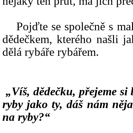
nějaký ten prut, má jich pře
Pojďte se společně s m
dědečkem, kterého našli ja
dělá rybáře rybářem.
„Víš, dědečku, přejeme si 
ryby jako ty, dáš nám něj
na ryby?“