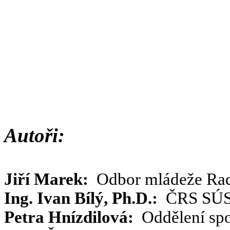
Autoři:
Jiří Marek:
Odbor mládeže Ra
Ing. Ivan Bílý, Ph.D.:
ČRS SÚS
Petra Hnízdilová:
Oddělení spo