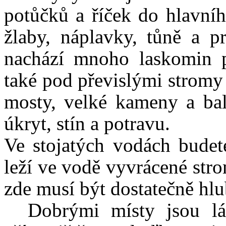
potůčků a říček do hlavníh
žlaby, náplavky, tůně a p
nachází mnoho laskomin p
také pod převislými strom
mosty, velké kameny a bal
úkryt, stín a potravu.
Ve stojatých vodách budete
leží ve vodě vyvrácené stro
zde musí být dostatečně hl
Dobrými místy jsou l