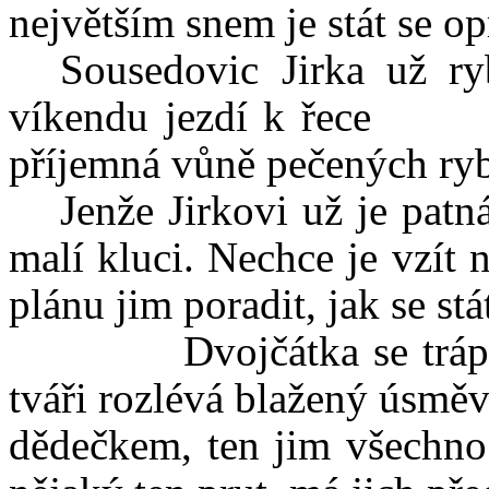
největším snem je stát se o
Sousedovic Jirka už ryb
víkendu jezdí k řece a
příjemná vůně pečených ry
Jenže Jirkovi už je patná
malí kluci. Nechce je vzít
plánu jim poradit, jak se st
Dvojčátka se trápí, př
tváři rozlévá blažený úsměv
dědečkem, ten jim všech