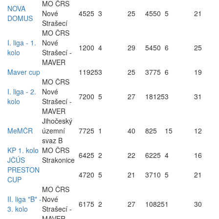
MO ČRS
NOVA
Nové
4525
3
25
4550
5
21
DOMUS
Strašecí
MO ČRS
I. liga - 1.
Nové
1200
4
29
5450
6
25
kolo
Strašecí -
MAVER
Maver cup
11925
3
25
3775
6
19
MO ČRS
I. liga - 2.
Nové
7200
5
27
18125
3
31
kolo
Strašecí -
MAVER
Jihočeský
MeMČR
územní
7725
1
40
825
15
12
svaz B
KP 1. kolo
MO ČRS
6425
2
22
6225
4
16
JČÚS
Strakonice
PRESTON
4720
5
21
3710
5
21
CUP
MO ČRS
II. liga "B" -
Nové
6175
2
27
10825
1
30
3. kolo
Strašecí -
MAVER