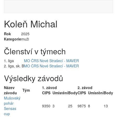
Koleň Michal
Rok
2025
Kategorie
muži
Členství v týmech
1. liga
MO ČRS Nové Strašecí - MAVER
2. liga, sk. B
MO ČRS Nové Strašecí - MAVER
Výsledky závodů
Název
1. závod
2. závod
Tým
závodu
CIPS
Umístění
Body
CIPS
Umístění
Body
Mušovský
pohár
9350
3
25
9875
8
13
Sensas
cup