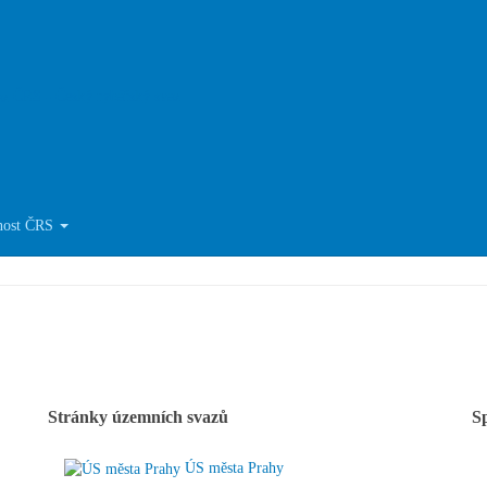
víry ČRS
ČRS - Český rybářský svaz
Místní organizace ČRS
nost ČRS
Stránky územních svazů
S
ÚS města Prahy