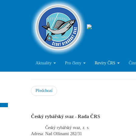
Mimopstruhové re
Aktuality
Pro členy
Revíry ČRS
Čin
Předchozí
Český rybářský svaz - Rada ČRS
Český rybářský svaz, z. s.
Adresa:
Nad Olšinami 282/31