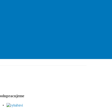
Pstruhové revíry ČRS
polupracujeme