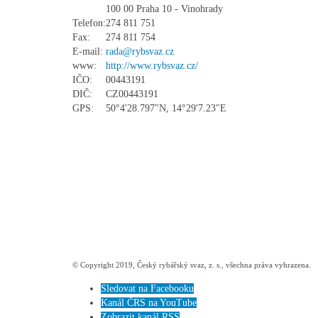
100 00 Praha 10 - Vinohrady
Telefon:
274 811 751
Fax:
274 811 754
E-mail:
rada@rybsvaz.cz
www:
http://www.rybsvaz.cz/
IČO:
00443191
DIČ:
CZ00443191
GPS:
50°4'28.797"N, 14°29'7.23"E
© Copyright 2019, Český rybářský svaz, z. s., všechna práva vyhrazena.
Sledovat na Facebooku
Kanál ČRS na YouTube
Zobrazit kanál RSS