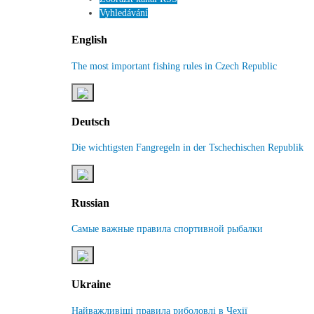
Vyhledávání
English
The most important fishing rules in Czech Republic
Deutsch
Die wichtigsten Fangregeln in der Tschechischen Republik
Russian
Самые важные правила спортивной рыбалки
Ukraine
Найважливіші правила риболовлі в Чехії