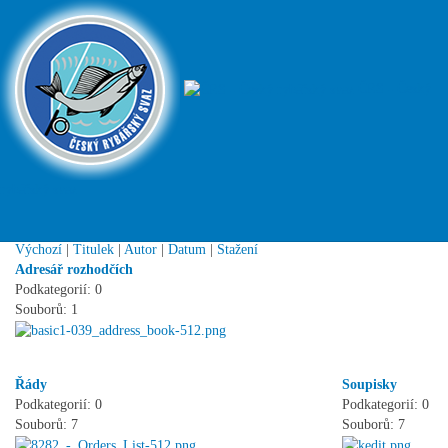
S
Stránky sportovních odborů do roku 2018 (dokumenty, termínové
kalendáře)
ČRS - Český
Hlavní stránka
Vyhledat
Nahoru
rybářský svaz
Kategorie: LRU muška
Počet podkategorií: 8
Seřadit soubory podle:
Výchozí
|
Titulek
|
Autor
|
Datum
|
Stažení
Adresář rozhodčích
Podkategorií: 0
Souborů: 1
Řády
Soupisky
Podkategorií: 0
Podkategorií: 0
Souborů: 7
Souborů: 7