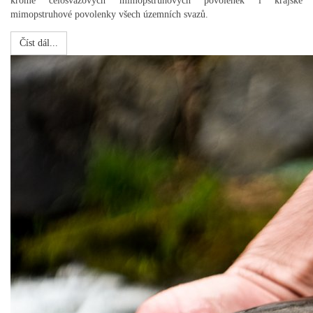
kromě celosvazových mimopstruhových povolenek i krajské
mimopstruhové povolenky všech územních svazů.
Číst dál...