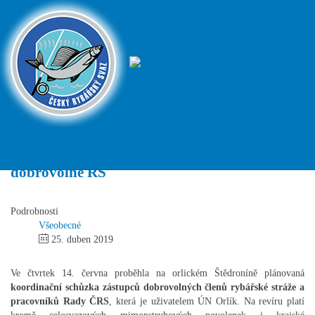
Rybářská
stráž na
ČRS - Český
Orlíku:
rybářský svaz
profesionální vybavení k dispozici i členům
dobrovolné RS
Podrobnosti
Všeobecné
25. duben 2019
Ve čtvrtek 14. června proběhla na orlickém Štědroníně plánovaná
koordinační schůzka zástupců dobrovolných členů rybářské stráže a
pracovníků Rady ČRS
, která je uživatelem ÚN Orlík. Na revíru platí