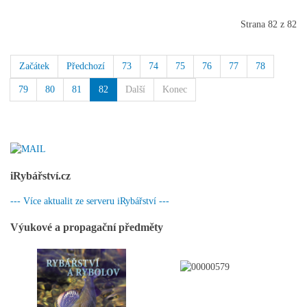
Strana 82 z 82
Začátek
Předchozí
73
74
75
76
77
78
79
80
81
82
Další
Konec
iRybářství.cz
--- Více aktualit ze serveru iRybářství ---
Výukové a propagační předměty