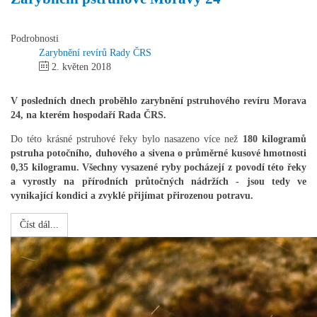
Podrobnosti
Zarybnění revírů Rady ČRS
2. květen 2018
V posledních dnech proběhlo zarybnění pstruhového revíru Morava
24, na kterém hospodaří Rada ČRS.
Do této krásné pstruhové řeky bylo nasazeno více než
180 kilogramů
pstruha potočního, duhového a sivena o průměrné kusové hmotnosti
0,35 kilogramu. Všechny vysazené ryby pocházejí z povodí této řeky
a vyrostly na přírodních průtočných nádržích - jsou tedy ve
vynikající kondici a zvyklé přijímat přirozenou potravu.
Číst dál...