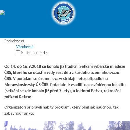
Horní Bečva přivítala malé rybáře
ČRS - Český rybářský svaz
- Setkání rybářské mládeže
Podrobnosti
Všeobecné
5. listopad 2018
Od 14. do 16.9.2018 se konalo již tradiční Setkání rybářské mládeže
ČRS, kterého se účastní vždy šest dětí z každého územního svazu
ČRS. V pořádání se územní svazy střídají, letos připadlo na
Moravskoslezský ÚS ČRS. Pořadatelé vsadili na osvědčenou lokalitu
(setkání se zde konalo již před 7 lety), a to Horní Bečvu, rekreační
zařízení Retaso.
Organizátoři připravili nabitý program, který plnil jak naučnou, tak
zábavnou funkci.