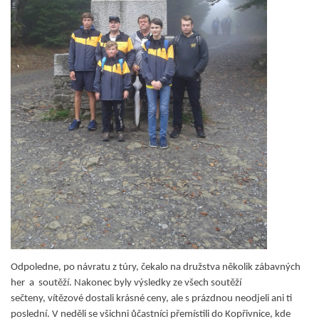
Odpoledne, po návratu z túry, čekalo na družstva několik zábavných
her a soutěží. Nakonec byly výsledky ze všech soutěží
sečteny, vítězové dostali krásné ceny, ale s prázdnou neodjeli ani ti
poslední.
V neděli se všichni ůčastníci přemístili do Kopřivnice, kde