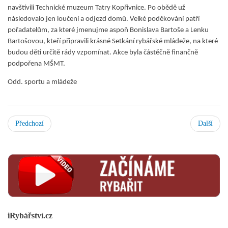
navštívili Technické muzeum Tatry Kopřivnice. Po obědě už
následovalo jen loučení a odjezd domů. Velké poděkování patří
pořadatelům, za které jmenujme aspoň Bonislava Bartoše a Lenku
Bartošovou, kteří připravili krásné Setkání rybářské mládeže, na které
budou děti určitě rády vzpomínat. Akce byla částěčně finančně
podpořena MŠMT.
Odd. sportu a mládeže
Předchozí
Další
iRybářství.cz