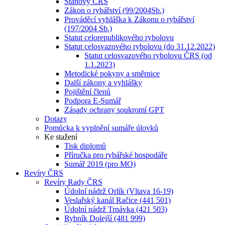
Stanovy ČRS
Zákon o rybářství (99/2004Sb.)
Prováděcí vyhláška k Zákonu o rybářství
(197/2004 Sb.)
Statut celorepublikového rybolovu
Statut celosvazového rybolovu (do 31.12.2022)
Statut celosvazového rybolovu ČRS (od
1.1.2023)
Metodické pokyny a směrnice
Další zákony a vyhlášky
Pojištění členů
Podpora E-Sumář
Zásady ochrany soukromí GPT
Dotazy
Pomůcka k vyplnění sumáře úlovků
Ke stažení
Tisk diplomů
Příručka pro rybářské hospodáře
Sumář 2019 (pro MO)
Revíry ČRS
Revíry Rady ČRS
Údolní nádrž Orlík (Vltava 16-19)
Veslařský kanál Račice (441 501)
Údolní nádrž Trnávka (421 503)
Rybník Dolejší (481 999)