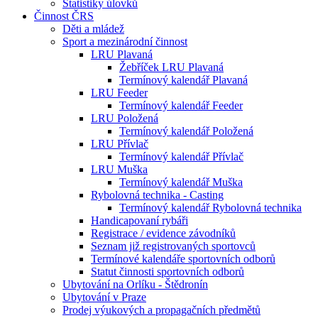
Statistiky úlovků
Činnost ČRS
Děti a mládež
Sport a mezinárodní činnost
LRU Plavaná
Žebříček LRU Plavaná
Termínový kalendář Plavaná
LRU Feeder
Termínový kalendář Feeder
LRU Položená
Termínový kalendář Položená
LRU Přívlač
Termínový kalendář Přívlač
LRU Muška
Termínový kalendář Muška
Rybolovná technika - Casting
Termínový kalendář Rybolovná technika
Handicapovaní rybáři
Registrace / evidence závodníků
Seznam již registrovaných sportovců
Termínové kalendáře sportovních odborů
Statut činnosti sportovních odborů
Ubytování na Orlíku - Štědronín
Ubytování v Praze
Prodej výukových a propagačních předmětů