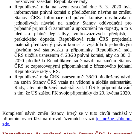
březnovém zasedání Republikové rady.
Republiková rada na svém zasedání dne 5. 3. 2020 byla
informována právní komisí o předloženém návrhu na změnu
Stanov ČRS. Informace od právní komise obsahovala u
jednotlivých návrhů na změny Stanov odůvodnění pro
případné přijmutí či zamítnutí a upozornění na dopady, a to z
hlediska platné legislativy, vnitrosvazových předpisů, i
praktického dopadu. Republiková rada ČRS projednala
materiál předložený právní komisí a vyjádřila k jednotlivým
návrhům svá stanoviska a připomínky. Republiková rada
ČRS uložila usnesením č. 23/20 právní komisi, aby do 30. 3.
2020 předložila Republikové radě návrh na změnu Stanov
ČRS se zapracovanými připomínkami z březnového jednání
Republikové rady ČRS.
Republiková rada ČRS usnesením č. 38/20 předložený návrh
na změn Stanov ČRS vzala na vědomí a uložila sekretariátu
Rady, aby předložený materiál zaslal ÚS k připomínkování
s tím, že ÚS zašlou PK svoje připomínky do 29. května 2020.
Kompletní návrh změn Stanov, který se v tuto chvíli nachází v
připomínkovací fázi na úrovni územních svazů
je možné stáhnout
zde.