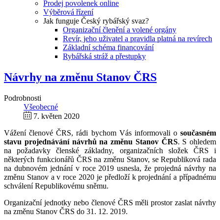
Prodej povolenek online
Výběrová řízení
Jak funguje Český rybářský svaz?
Organizační členění a volené orgány
Revír, jeho uživatel a pravidla platná na revírech
Základní schéma financování
Rybářská stráž a přestupky
Návrhy na změnu Stanov ČRS
Podrobnosti
Všeobecné
7. květen 2020
Vážení členové ČRS, rádi bychom Vás informovali o
současném
stavu projednávání návrhů na změnu Stanov ČRS
. S ohledem
na požadavky členské základny, organizačních složek ČRS i
některých funkcionářů ČRS na změnu Stanov, se Republiková rada
na dubnovém jednání v roce 2019 usnesla, že projedná návrhy na
změnu Stanov a v roce 2020 je předloží k projednání a případnému
schválení Republikovému sněmu.
Organizační jednotky nebo členové ČRS měli prostor zaslat návrhy
na změnu Stanov ČRS do 31. 12. 2019.