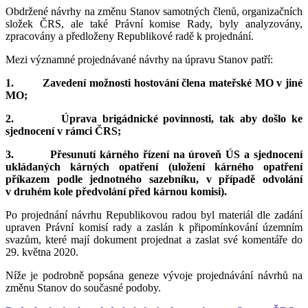
Obdržené návrhy na změnu Stanov samotných členů, organizačních
složek ČRS, ale také Právní komise Rady, byly analyzovány,
zpracovány a předloženy Republikové radě k projednání.
Mezi významné projednávané návrhy na úpravu Stanov patří:
1. Zavedení možnosti hostování člena mateřské MO v jiné
MO;
2. Úprava brigádnické povinnosti, tak aby došlo ke
sjednocení v rámci ČRS;
3. Přesunutí kárného řízení na úroveň ÚS a sjednocení
ukládaných kárných opatření (uložení kárného opatření
příkazem podle jednotného sazebníku, v případě odvolání
v druhém kole předvolání před kárnou komisi).
Po projednání návrhu Republikovou radou byl materiál dle zadání
upraven Právní komisí rady a zaslán k připomínkování územním
svazům, které mají dokument projednat a zaslat své komentáře do
29. května 2020.
Níže je podrobně popsána geneze vývoje projednávání návrhů na
změnu Stanov do současné podoby.