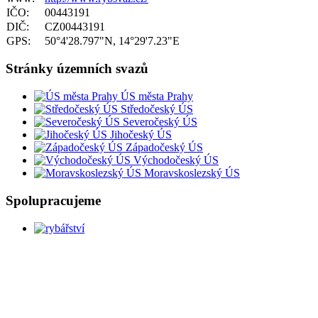
IČO:
00443191
DIČ:
CZ00443191
GPS:
50°4'28.797"N, 14°29'7.23"E
Stránky územních svazů
ÚS města Prahy
Středočeský ÚS
Severočeský ÚS
Jihočeský ÚS
Západočeský ÚS
Východočeský ÚS
Moravskoslezský ÚS
Spolupracujeme