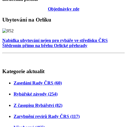
Objednávky zde
Ubytování na Orlíku
Nabídka ubytování nejen pro rybáře ve středisku ČRS
Štědronín přímo na břehu Orlické přehrady
Kategorie aktualit
Zasedání Rady ČRS (60)
Rybářské závody (254)
Z časopisu Rybářství (82)
Zarybnění revírů Rady ČRS (117)