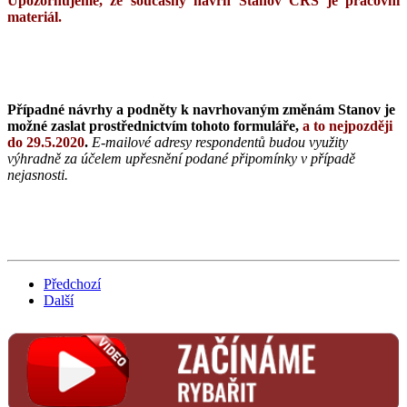
Upozorňujeme, že současný návrh Stanov ČRS je pracovní
materiál.
Případné návrhy a podněty k navrhovaným změnám Stanov je
možné zaslat prostřednictvím tohoto formuláře,
a to nejpozději
do 29.5.2020
.
E-mailové adresy respondentů budou využity
výhradně za účelem upřesnění podané připomínky v případě
nejasnosti.
Předchozí
Další