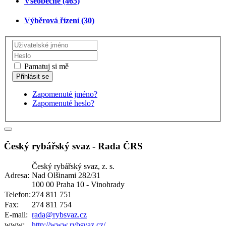
Všeobecné (465)
Výběrová řízení (30)
Pamatuj si mě
Zapomenuté jméno?
Zapomenuté heslo?
Český rybářský svaz - Rada ČRS
Český rybářský svaz, z. s.
Adresa:
Nad Olšinami 282/31
100 00 Praha 10 - Vinohrady
Telefon:
274 811 751
Fax:
274 811 754
E-mail:
rada@rybsvaz.cz
www:
http://www.rybsvaz.cz/