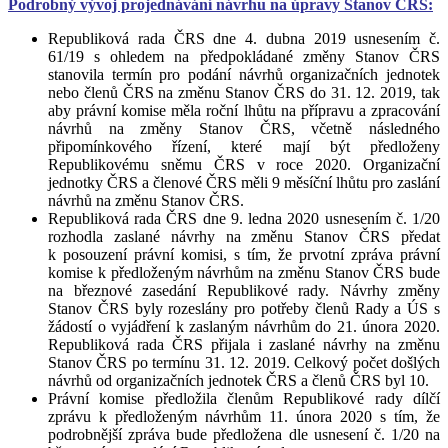
Podrobný vývoj projednávání návrhu na úpravy Stanov ČRS:
Republiková rada ČRS dne 4. dubna 2019 usnesením č.
61/19 s ohledem na předpokládané změny Stanov ČRS
stanovila termín pro podání návrhů organizačních jednotek
nebo členů ČRS na změnu Stanov ČRS do 31. 12. 2019, tak
aby právní komise měla roční lhůtu na přípravu a zpracování
návrhů na změny Stanov ČRS, včetně následného
připomínkového řízení, které mají být předloženy
Republikovému sněmu ČRS v roce 2020. Organizační
jednotky ČRS a členové ČRS měli 9 měsíční lhůtu pro zaslání
návrhů na změnu Stanov ČRS.
Republiková rada ČRS dne 9. ledna 2020 usnesením č. 1/20
rozhodla zaslané návrhy na změnu Stanov ČRS předat
k posouzení právní komisi, s tím, že prvotní zpráva právní
komise k předloženým návrhům na změnu Stanov ČRS bude
na březnové zasedání Republikové rady. Návrhy změny
Stanov ČRS byly rozeslány pro potřeby členů Rady a ÚS s
žádostí o vyjádření k zaslaným návrhům do 21. února 2020.
Republiková rada ČRS přijala i zaslané návrhy na změnu
Stanov ČRS po termínu 31. 12. 2019. Celkový počet došlých
návrhů od organizačních jednotek ČRS a členů ČRS byl 10.
Právní komise předložila členům Republikové rady dílčí
zprávu k předloženým návrhům 11. února 2020 s tím, že
podrobnější zpráva bude předložena dle usnesení č. 1/20 na