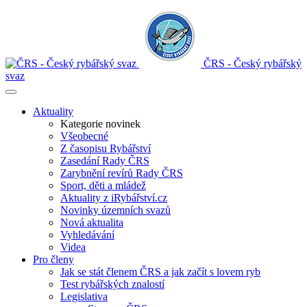
ČRS - Český rybářský
svaz
Aktuality
Kategorie novinek
Všeobecné
Z časopisu Rybářství
Zasedání Rady ČRS
Zarybnění revírů Rady ČRS
Sport, děti a mládež
Aktuality z iRybářství.cz
Novinky územních svazů
Nová aktualita
Vyhledávání
Videa
Pro členy
Jak se stát členem ČRS a jak začít s lovem ryb
Test rybářských znalostí
Legislativa