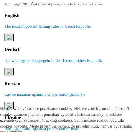
© Copyright 2019, Český rybářský svaz, z. s., všechna práva vyhrazena.
English
The most important fishing rules in Czech Republic
Deutsch
Die wichtigsten Fangregeln in der Tschechischen Republik
Russian
Самые важные правила спортивной рыбалки
Na naší webové stránce používáme cookies. Některé z nich jsou nutné pro běh
stránky, zatímco jiné nám pomáhají vylepšit vlastnosti stránky na základě
Ukraine
uživatelských zkušeností (tracking cookies). Sami můžete rozhodnout, zda
cookies povolíte. Mějte prosím na paměti, že při odmítnutí, nemusí být stránka
Найважливіші правила риболовлі в Чехії