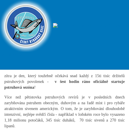
16. dubna startuje pstruhová
sezóna!
ČRS - Český
Podrobnosti
Všeobecné
15. duben 2021
rybářský svaz
Milí rybáři,
zítra je den, který toužebně očekává snad každý z 15ti tisíc držitelů
pstruhových povolenek -
v šest hodin ráno oficiálně startuje
pstruhová sezóna
!
Více než pětistovka pstruhových revírů je v posledních dnech
zarybňována pstruhem obecným, duhovým a na řadě míst i pro rybáře
atraktivním sivenem americkým. O tom, že je zarybňování dlouhodobě
intenzivní, nejlépe svědčí čísla - například v loňském roce bylo vysazeno
1,18 milionu potočáků, 345 tisíc duháků, 70 tisíc sivenů a 270 tisíc
lipanů.