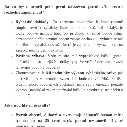
Na co byste neměli před první návštěvou pstruhového revíru
rozhodně zapomenout
?
Rybářské doklady
. To znamená povolenku k lovu (včetně
soupisu revírů), rybářský lístek a doklad totožnosti. I když je
touha poprvé nahodit hned po příchodu k revíru hodně silná,
nezapomeňte před prvním hodem zapsat docházku - vyhnete se tak
konfliktu s rybářskou stráží, která je zejména po vysazení ryb na
začátku sezóny velmi aktivní.
Povinná výbava
. Vždu musíte mít vyprošťovač háčků (peán,
obůstek) a míru na zjištění délky ryby. Ve většině územních svazů
je rovněž povinný podběrák.
Zkontrolovat si
bližší podmínky výkonu rybářského práva
jak
na revíru, tak v územním svazu, kde budete lovit. Může se lišit
týdenní počet povolených docházek, míra ryb i omezení použité
výbavy (například zákaz používání háčků s protihroty, trojháčků a
podobně).
Jaká jsou hlavní pravidla?
Pstruh obecný, duhový a siven mají nejmenší lovnou míru
stanovenou na 25 centimetrů, pokud nestanovil uživatel
revíru míru vyšší.