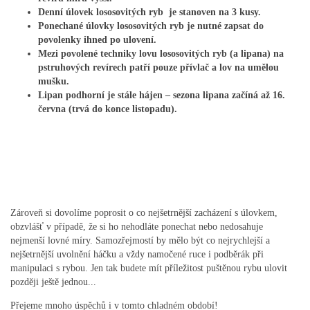
Denní úlovek lososovitých ryb je stanoven na 3 kusy.
Ponechané úlovky lososovitých ryb je nutné zapsat do
povolenky ihned po ulovení.
Mezi povolené techniky lovu lososovitých ryb (a lipana) na
pstruhových revírech patří pouze přívlač a lov na umělou
mušku.
Lipan podhorní je stále hájen – sezona lipana začíná až 16.
června (trvá do konce listopadu).
Zároveň si dovolíme poprosit o co nejšetrnější zacházení s úlovkem,
obzvlášť v případě, že si ho nehodláte ponechat nebo nedosahuje
nejmenší lovné míry. Samozřejmostí by mělo být co nejrychlejší a
nejšetrnější uvolnění háčku a vždy namočené ruce i podběrák při
manipulaci s rybou. Jen tak budete mít příležitost puštěnou rybu ulovit
později ještě jednou...
Přejeme mnoho úspěchů i v tomto chladném období!