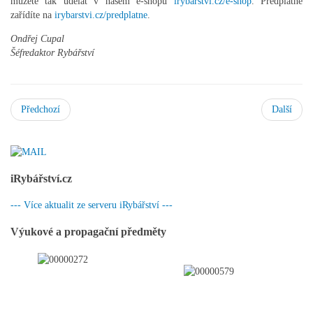
můžete tak udělat v našem e-shopu
irybarstvi.cz/e-shop
. Předplatné
zařídíte na
irybarstvi.cz/predplatne
.
Ondřej Cupal
Šéfredaktor Rybářství
Předchozí
Další
iRybářství.cz
--- Více aktualit ze serveru iRybářství ---
Výukové a propagační předměty