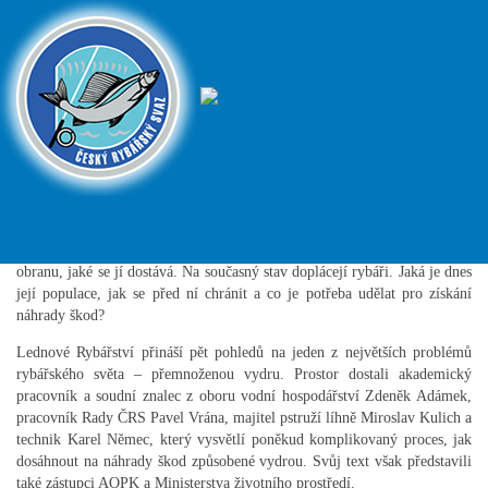
Lednové Rybářství: Pět pohledů
na přemnoženou vydru
ČRS - Český
Podrobnosti
Aktuality
6. leden 2021
rybářský svaz
Vydra říční už dávno není živočich, který by potřeboval tak vysokou
obranu, jaké se jí dostává. Na současný stav doplácejí rybáři. Jaká je dnes
její populace, jak se před ní chránit a co je potřeba udělat pro získání
náhrady škod?
Lednové Rybářství přináší pět pohledů na jeden z největších problémů
rybářského světa – přemnoženou vydru. Prostor dostali akademický
pracovník a soudní znalec z oboru vodní hospodářství Zdeněk Adámek,
pracovník Rady ČRS Pavel Vrána, majitel pstruží líhně Miroslav Kulich a
technik Karel Němec, který vysvětlí poněkud komplikovaný proces, jak
dosáhnout na náhrady škod způsobené vydrou. Svůj text však představili
také zástupci AOPK a Ministerstva životního prostředí.