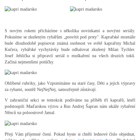
S novým rokem přicházíme s několika novinkami a novými seriály.
Pokusíme se zkušeným rybářům „posvítit pod prsty“. Kaprařské montáže
bude dlouhodobě popisovat známá osobnost ve světě kaprařiny Michal
Kučera, rybářské vychytávky bude odhalovat zkušený Milan Tychler.
Josef Jehlička si připravil seriál o muškaření na všech druzích toků.
Začíná nejmenšími potůčky.
Oblíbené rubriky, jako Vzpomínáme na staré časy, Děti a jejich výpravy
za rybami, soutěž NejNejNej, samozřejmě zůstávají.
V zahraniční sekci se tentokrát podíváme na příběh tří kaprařů, kteří
podstoupili Maďarskou výzvu a Rus Andrej Šapran nám ukáže rybaření
Něnců na poloostrově Jamal.
Přeji Vám příjemné čtení. Pokud byste si chtěli lednové číslo objednat,