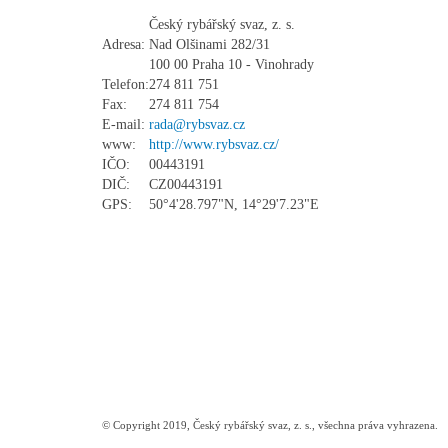
Český rybářský svaz, z. s.
Adresa:
Nad Olšinami 282/31
100 00 Praha 10 - Vinohrady
Telefon:
274 811 751
Fax:
274 811 754
E-mail:
rada@rybsvaz.cz
www:
http://www.rybsvaz.cz/
IČO:
00443191
DIČ:
CZ00443191
GPS:
50°4'28.797"N, 14°29'7.23"E
© Copyright 2019, Český rybářský svaz, z. s., všechna práva vyhrazena.