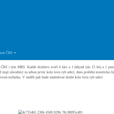
udice je na západě Čech zahájeno
ČRS - Český rybářský svaz
ošní ročník pořádá Odbor mládeže Republikové rady ČRS ve spolupráci se Záp
nost ČRS
l předseda ČRS Karel Mach či předseda Odboru mládeže Republikové rady
 ČRS i tým MRS. Každé družstvo tvoří 4 žáci a 1 žákyně (do 15 let) a 1 juni
iž mají závodníci za sebou první kolo lovu ryb udicí, dnes probíhá teoretická čá
olovná technika. V neděli pak bude následovat druhé kolo lovu ryb udicí.