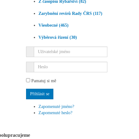
Z časopisu Rybářství (82)
Zarybnění revírů Rady ČRS (117)
Všeobecné (465)
Výběrová řízení (30)
Pamatuj si mě
Zapomenuté jméno?
Zapomenuté heslo?
polupracujeme