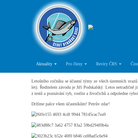
Národní kolo soutěže Zlatá 
Podrobnosti
Všeobecné
22. červen 2024
Včera odstartovalo národní kolo soutěže Zlatá udice. Let
Aktuality
Pro členy
Revíry ČRS
Čin
územním svazem a MO ČRS Nepomuk. Zahájení se zúčastni
Marek.
Letošního ročníku se účastní týmy ze všech územních svazů
let). Ředitelem závodu je Jiří Podskalský. Letos netradičně j
z testů a poznávání ryb, rostlin a živočichů a odpoledne ryb
Držíme palce všem účastníkům! Petrův zdar!