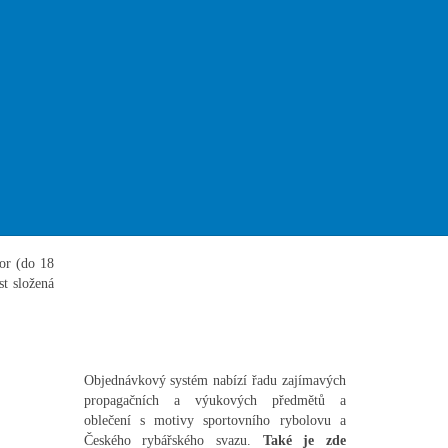
iRybářství.cz
--- Více aktualit ze serveru iRybářství ---
Výukové a propagační předměty
adočeským
 ČRS Jiří
or (do 18
st složená
Objednávkový systém nabízí řadu zajímavých
propagačních a výukových předmětů a
oblečení s motivy sportovního rybolovu a
Českého rybářského svazu.
Také je zde